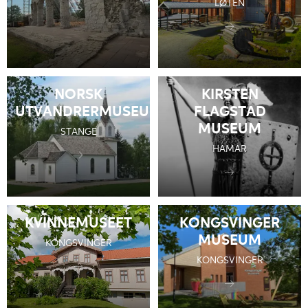
LØTEN
NORSK
KIRSTEN
UTVANDRERMUSEUM
FLAGSTAD
MUSEUM
STANGE
HAMAR
KVINNEMUSEET
KONGSVINGER
MUSEUM
KONGSVINGER
KONGSVINGER