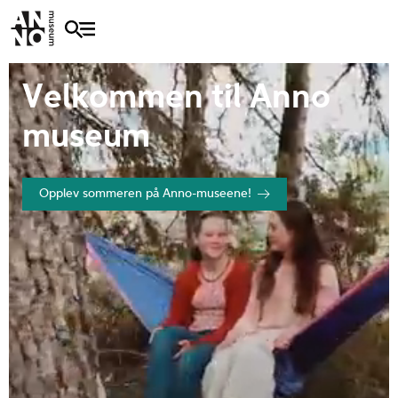
Velkommen til Anno
museum
Opplev sommeren på Anno-museene!