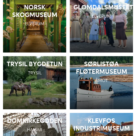
NORSK
GLOMDALSMUSEET
SKOGMUSEUM
ELVERUM
ELVERUM
TRYSIL BYGDETUN
SØRLISTØA
FLØTERMUSEUM
TRYSIL
ÅMOT
DOMKIRKEODDEN
KLEVFOS
INDUSTRIMUSEUM
HAMAR