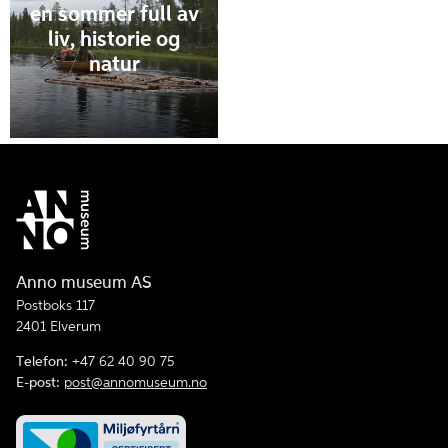
en sommer full av
liv, historie og
natur
Anno museum AS
Postboks 117
2401 Elverum
Telefon:
+47 62 40 90 75
E-post:
post@annomuseum.no