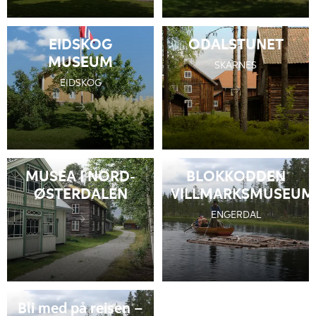
EIDSKOG
ODALSTUNET
MUSEUM
SKARNES
EIDSKOG
MUSEA I NORD-
BLOKKODDEN
ØSTERDALEN
VILLMARKSMUSEUM
ENGERDAL
Bli med på reisen –