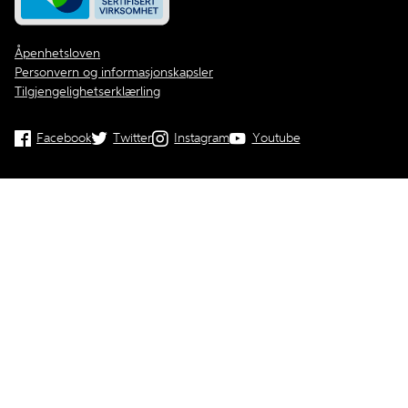
Åpenhetsloven
Personvern og informasjonskapsler
Tilgjengelighetserklærling
Facebook
Twitter
Instagram
Youtube