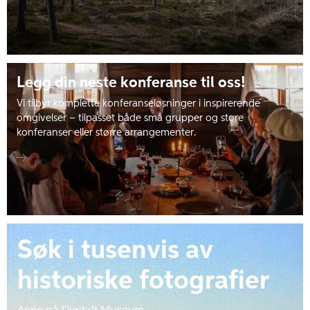
Legg din neste konferanse til oss!
Vi tilbyr komplette konferanseløsninger i inspirerende
omgivelser – tilpasset både små grupper og store
konferanser eller større arrangementer.
Søk i tusenvis av
historiske fotografier