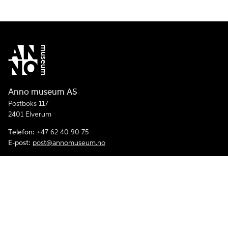
Anno museum AS
Postboks 117
2401 Elverum
Telefon:
+47 62 40 90 75
E-post:
post@annomuseum.no
Åpenhetsloven
Personvern og informasjonskapsler
Tilgjengelighetserklærling