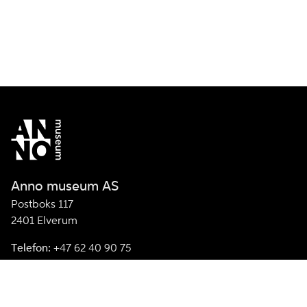
Anno museum AS
Postboks 117
2401 Elverum
Telefon:
+47 62 40 90 75
E-post:
post@annomuseum.no