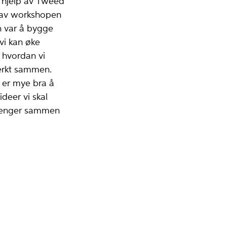
t hjelp av Tweed
e av workshopen
n var å bygge
vi kan øke
 hvordan vi
terkt sammen.
 er mye bra å
deer vi skal
m henger sammen