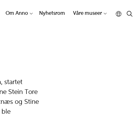
Om Anno
Nyhetsrom
Våre museer
 startet
e Stein Tore
utnæs og Stine
 ble