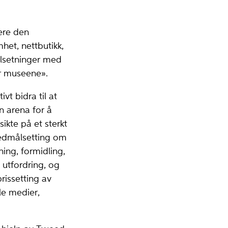
sere den
het, nettbutikk,
ålsetninger med
or museene».
t bidra til at
n arena for å
ikte på et sterkt
vedmålsetting om
ning, formidling,
 utfordring, og
rissetting av
le medier,