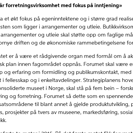
 vår forretningsvirksomhet med fokus på inntjening»
ha et økt fokus på egeninntektene og i større grad reali
sten som ligger i arrangementer og utleie. Butikkvirksom
, arrangementer og utleie skal støtte opp om faglige m
 fornye driften og de økonomiske rammebetingelsene f
t er å være et rådgivende organ med formål om å aktiv
isk plan innen fagområdet oppnås. Forumet skal være e
p og erfaring om formidling og publikumskontakt, med s
 i fellesskap og i enkeltavdelinger. Strategiplanens ho
onsoliderte museet i Norge, skal stå på fem bein – forsk
nying og forretning. Forumet så dette som en spennende
satsområdene til blant annet å gjelde produktutvikling, p
rs, prosjekter på tvers av museene, markedsføring, sosia
kk.