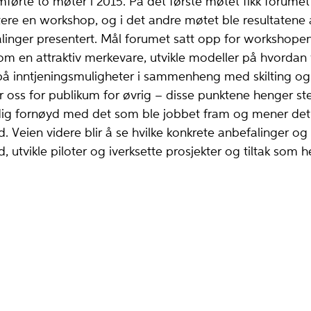
ørte to møter i 2015. På det første møtet fikk forume
ilitere en workshop, og i det andre møtet ble resultaten
linger presentert. Mål forumet satt opp for workshope
en attraktiv merkevare, utvikle modeller på hvordan 
 på inntjeningsmuligheter i sammenheng med skilting og
er oss for publikum for øvrig – disse punktene henger s
dig fornøyd med det som ble jobbet fram og mener det
 Veien videre blir å se hvilke konkrete anbefalinger og i
, utvikle piloter og iverksette prosjekter og tiltak so