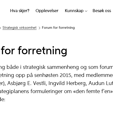
Hva skjer?
Opplevelser
Kunnskap
Besøk oss
Strategisk virksomhet
Forum for forretning
for forretning
g både i strategisk sammenheng og som forum,
retning opp på senhøsten 2015, med medlemmen
r), Asbjørg E. Vestli, Ingvild Herberg, Audun L
rategiplanens formuleringer om «den femte f’en»
de: