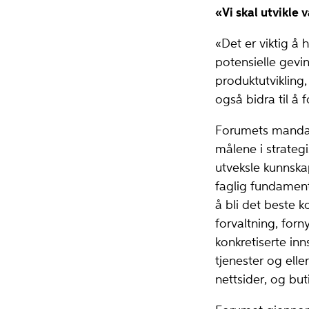
«Vi skal utvikle
«Det er viktig å 
potensielle gevin
produktutvikling
også bidra til å
Forumets mandate
målene i strateg
utveksle kunnska
faglig fundament
å bli det beste k
forvaltning, for
konkretiserte inn
tjenester og elle
nettsider, og buti