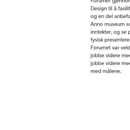
Forumet gjennomf
Design til å fas
og en del anbefa
Anno museum som 
inntekter, og se
fysisk presenter
Forumet var vel
jobbe videre med.
jobbe videre med
med målene.