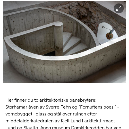
Her finner du to arkitektoniske banebrytere;
Storhamarlåven av Sverre Fehn og "Fornuftens poesi" -
vernebygget i glass og stål over ruinen etter
middelalderkatedralen av Kjell Lund i arkitektfirmaet
Lund og Slaatto. Anno museum Domkirkeodden har ved