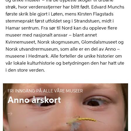
og unike museer – fra de dypeste skoger til urbane
strøk, hvor verdensstjerner har blitt født. Edvard Munchs
første skrik ble gjort i Løten, mens Kirsten Flagstads
stemmeprakt først utfoldet seg i Strandstuen, midt i
Hamar sentrum. Fra sør til Nord kan du oppleve flere
museer med nasjonalt ansvar – blant annet
Kvinnemuseet, Norsk skogmuseum, Glomdalsmuseet og
Norsk utvandrermuseum, som alle er en del av Anno –
museene i Hedmark. Alle forteller de unike historier om
vår lokale kulturhistorie og betydningen den har hatt ute
i den store verden.
FRI INNGANG PÅ ALLE VÅRE MUSEER
Anno årskort