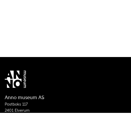
Anno museum AS
Postboks 117
2401 Elverum
Telefon:
+47 62 40 90 75
E-post:
post@annomuseum.no