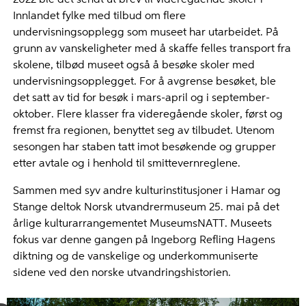
Innlandet fylke med tilbud om flere
undervisningsopplegg som museet har utarbeidet. På
grunn av vanskeligheter med å skaffe felles transport fra
skolene, tilbød museet også å besøke skoler med
undervisningsopplegget. For å avgrense besøket, ble
det satt av tid for besøk i mars-april og i september-
oktober. Flere klasser fra videregående skoler, først og
fremst fra regionen, benyttet seg av tilbudet. Utenom
sesongen har staben tatt imot besøkende og grupper
etter avtale og i henhold til smittevernreglene.
Sammen med syv andre kulturinstitusjoner i Hamar og
Stange deltok Norsk utvandrermuseum 25. mai på det
årlige kulturarrangementet MuseumsNATT. Museets
fokus var denne gangen på Ingeborg Refling Hagens
diktning og de vanskelige og underkommuniserte
sidene ved den norske utvandringshistorien.