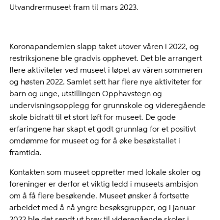
Utvandrermuseet fram til mars 2023.
Koronapandemien slapp taket utover våren i 2022, og
restriksjonene ble gradvis opphevet. Det ble arrangert
flere aktiviteter ved museet i løpet av våren sommeren
og høsten 2022. Samlet sett har flere nye aktiviteter for
barn og unge, utstillingen Opphavstegn og
undervisningsopplegg for grunnskole og videregående
skole bidratt til et stort løft for museet. De gode
erfaringene har skapt et godt grunnlag for et positivt
omdømme for museet og for å øke besøkstallet i
framtida.
Kontakten som museet oppretter med lokale skoler og
foreninger er derfor et viktig ledd i museets ambisjon
om å få flere besøkende. Museet ønsker å fortsette
arbeidet med å nå yngre besøksgrupper, og i januar
2022 ble det sendt ut brev til videregående skoler i