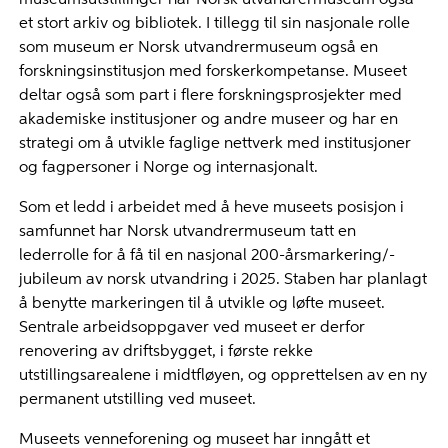
museumsutstillinger har Norsk utvandrermuseum også
et stort arkiv og bibliotek. I tillegg til sin nasjonale rolle
som museum er Norsk utvandrermuseum også en
forskningsinstitusjon med forskerkompetanse. Museet
deltar også som part i flere forskningsprosjekter med
akademiske institusjoner og andre museer og har en
strategi om å utvikle faglige nettverk med institusjoner
og fagpersoner i Norge og internasjonalt.
Som et ledd i arbeidet med å heve museets posisjon i
samfunnet har Norsk utvandrermuseum tatt en
lederrolle for å få til en nasjonal 200-årsmarkering/-
jubileum av norsk utvandring i 2025. Staben har planlagt
å benytte markeringen til å utvikle og løfte museet.
Sentrale arbeidsoppgaver ved museet er derfor
renovering av driftsbygget, i første rekke
utstillingsarealene i midtfløyen, og opprettelsen av en ny
permanent utstilling ved museet.
Museets venneforening og museet har inngått et