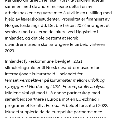
Randsfjordmuseet. Her skal Norsk utvandrermuseum
sammen med de andre museene delta i en av
arbeidspakkene og være med å utvikle en utstilling med
hjelp av lærerskolestudenter. Prosjektet er finansiert av
Norges forskningsråd. Det ble høsten 2022 arrangert et
seminar med eksterne deltakere ved Høgskolen i
Innlandet, og det ble bestemt at Norsk
utvandrermuseum skal arrangere feltarbeid vinteren
2023.
Innlandet fylkeskommune bevilget i 2021
stimuleringsmidler til Norsk utvandrermuseum for
internasjonalt kulturarbeid i Innlandet for
temaet
Perspektiver på
kulturmøter
mellom urfolk og
nybyggere i Norden og i USA: En komparativ analyse
.
Midlene skal gå med til å danne partnerskap med
samarbeidspartnere i Europa mot en EU-søknad i
programmet Kreativt Europa. Arbeidet fortsatte i 2022.
Museet supplerte da de europeiske partnerne med