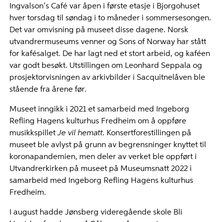
Ingvalson’s Café var åpen i første etasje i Bjorgohuset
hver torsdag til søndag i to måneder i sommersesongen.
Det var omvisning på museet disse dagene. Norsk
utvandrermuseums venner og Sons of Norway har stått
for kafésalget. De har lagt ned et stort arbeid, og kaféen
var godt besøkt. Utstillingen om Leonhard Seppala og
prosjektorvisningen av arkivbilder i Sacquitnelåven ble
stående fra årene før.
Museet inngikk i 2021 et samarbeid med Ingeborg
Refling Hagens kulturhus Fredheim om å oppføre
musikkspillet
Je vil hematt
. Konsertforestillingen på
museet ble avlyst på grunn av begrensninger knyttet til
koronapandemien, men deler av verket ble oppført i
Utvandrerkirken på museet på Museumsnatt 2022 i
samarbeid med Ingeborg Refling Hagens kulturhus
Fredheim.
I august hadde Jønsberg videregående skole Bli