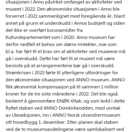
situasjonen i Anno påvirket omfanget av aktiviteter ved
museet i 2022. Den økonomiske situasjonen i Anno ble
forverret i 2021 sammenlignet med foregående år, blant
annet på grunn et underskudd i Annos budsjett og siden
det ikke er overført koronamidler fra
Kulturdepartementet som i 2020. Anno museum har
derfor nedfelt et behov om større inntekter, noe som
bl.a. har ført til et krav om at aktiviteter ved museene må
gå i overskudd. Dette har ført til at museet må være
bevisste på at arrangementene bør gå i overskudd.
Strømkrisen i 2022 førte til ytterligere utfordringer for
den økonomiske situasjonen ved ANNO museum. ANNO
fikk økonomisk kompensasjon på til sammen 1 million
kroner for de tre siste månedene i 2022. Det ble også
bestemt å gjennomføre ENØK-tiltak, og som ledd i dette
flyttet staben ved ANNO Domkirkeodden, med unntak
av Uteseksjonen, inn i ANNO Norsk utvandrermuseum
sitt hovedbygg 1. desember. Etter planen skal staben
ved de to museumsavdelingene være samlokalisert ved