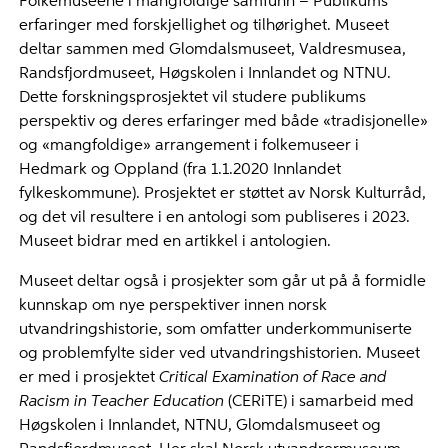
Folkemuseene i mangfoldige samfunn – Publikums
erfaringer med forskjellighet og tilhørighet. Museet
deltar sammen med Glomdalsmuseet, Valdresmusea,
Randsfjordmuseet, Høgskolen i Innlandet og NTNU.
Dette forskningsprosjektet vil studere publikums
perspektiv og deres erfaringer med både «tradisjonelle»
og «mangfoldige» arrangement i folkemuseer i
Hedmark og Oppland (fra 1.1.2020 Innlandet
fylkeskommune). Prosjektet er støttet av Norsk Kulturråd,
og det vil resultere i en antologi som publiseres i 2023.
Museet bidrar med en artikkel i antologien.
Museet deltar også i prosjekter som går ut på å formidle
kunnskap om nye perspektiver innen norsk
utvandringshistorie, som omfatter underkommuniserte
og problemfylte sider ved utvandringshistorien. Museet
er med i prosjektet
Critical Examination of Race and
Racism in Teacher Education
(CERiTE)
i samarbeid med
Høgskolen i Innlandet, NTNU, Glomdalsmuseet og