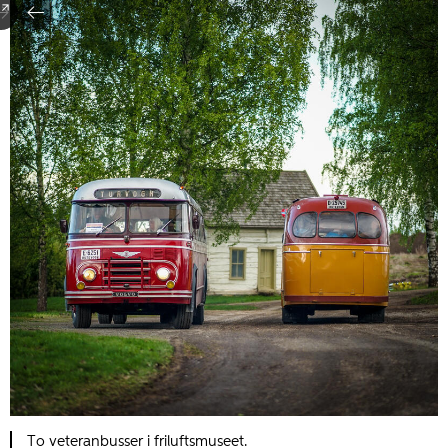
To veteranbusser i friluftsmuseet.