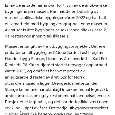
En av de ansatte har ansvar for tilsyn av de antikvariske
bygningene på museet. Han hadde en befaring av
museets antikvariske bygninger våren 2022 og har hatt
et samarbeid med bygningverngruppa i Anno museum.
Av museets åtte bygninger er seks innen tiltaksklasse 2,
de resterende innen tiltaksklasse 1.
Museet er omgitt av tre utbyggingsprosjekter. Det ene
omfatter en utbygging av Kåterudjordet i øst i regi av
Handelsbygg Stange, i løpet av året overført til Karl Erik
Rimfeldt. På Kåterudjordet startet utbygger opp arbeid
våren 2022, og området har vært preget av
anleggsarbeid resten av året. Sør for Norsk
utvandrermuseum ligger Drengestua helsetun der
Stange kommune har planlagt interkommunal legevakt,
ambulansestasjon og fylkeskommunal tannhelsetjeneste.
Prosjektet er lagt på is, og det har derfor ikke vært noen
utvikling i løpet av året. Det tredje utbyggingsprosjektet
gjelder Åkersvika hageby, også i regi av Stange