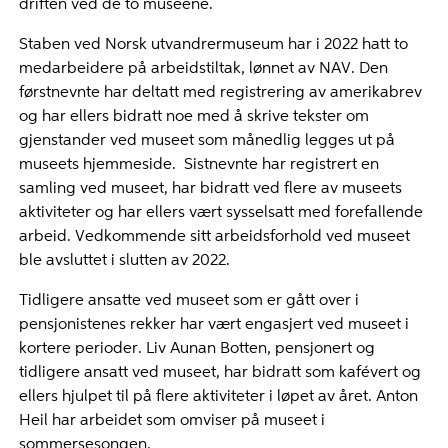
driften ved de to museene.
Staben ved Norsk utvandrermuseum har i 2022 hatt to
medarbeidere på arbeidstiltak, lønnet av NAV. Den
førstnevnte har deltatt med registrering av amerikabrev
og har ellers bidratt noe med å skrive tekster om
gjenstander ved museet som månedlig legges ut på
museets hjemmeside. Sistnevnte har registrert en
samling ved museet, har bidratt ved flere av museets
aktiviteter og har ellers vært sysselsatt med forefallende
arbeid. Vedkommende sitt arbeidsforhold ved museet
ble avsluttet i slutten av 2022.
Tidligere ansatte ved museet som er gått over i
pensjonistenes rekker har vært engasjert ved museet i
kortere perioder. Liv Aunan Botten, pensjonert og
tidligere ansatt ved museet, har bidratt som kafévert og
ellers hjulpet til på flere aktiviteter i løpet av året. Anton
Heil har arbeidet som omviser på museet i
sommersesongen.