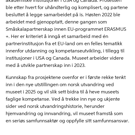
akademiske institusjoner i USA og Canada. Prosessen
ble etter hvert for uhåndterlig og komplisert, og partene
besluttet å legge samarbeidet på is. Høsten 2022 ble
arbeidet med gjenopptatt, denne gangen som
Småskalapartnerskap innen EU-programmet ERASMUS
+. Her er kriteriet å inngå et samarbeid med én
partnerinstitusjon fra et EU-land om en felles tematikk
innenfor utdanning og kompetanseutvikling, i tillegg til
institusjoner i USA og Canada. Museet arbeider videre
med å utvikle partnerskap inn i 2023.
Kunnskap fra prosjektene ovenfor er i første rekke tenkt
inn i den nye utstillingen om norsk utvandring ved
museet i 2025 og vil slik sett bidra til å heve museets
faglige kompetanse. Ved å trekke inn nye og ukjente
sider ved norsk utvandringshistorie, herunder
hjemvandring og innvandring, vil museet framstå som
en seriøs samfunnsaktør og oppfylle sitt samfunnsansvar.