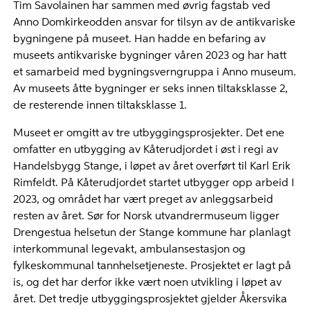
Tim Savolainen har sammen med øvrig fagstab ved
Anno Domkirkeodden ansvar for tilsyn av de antikvariske
bygningene på museet. Han hadde en befaring av
museets antikvariske bygninger våren 2023 og har hatt
et samarbeid med bygningsverngruppa i Anno museum.
Av museets åtte bygninger er seks innen tiltaksklasse 2,
de resterende innen tiltaksklasse 1.
Museet er omgitt av tre utbyggingsprosjekter. Det ene
omfatter en utbygging av Kåterudjordet i øst i regi av
Handelsbygg Stange, i løpet av året overført til Karl Erik
Rimfeldt. På Kåterudjordet startet utbygger opp arbeid I
2023, og området har vært preget av anleggsarbeid
resten av året. Sør for Norsk utvandrermuseum ligger
Drengestua helsetun der Stange kommune har planlagt
interkommunal legevakt, ambulansestasjon og
fylkeskommunal tannhelsetjeneste. Prosjektet er lagt på
is, og det har derfor ikke vært noen utvikling i løpet av
året. Det tredje utbyggingsprosjektet gjelder Åkersvika