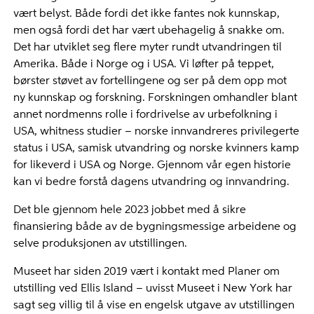
vært belyst. Både fordi det ikke fantes nok kunnskap,
men også fordi det har vært ubehagelig å snakke om.
Det har utviklet seg flere myter rundt utvandringen til
Amerika. Både i Norge og i USA. Vi løfter på teppet,
børster støvet av fortellingene og ser på dem opp mot
ny kunnskap og forskning. Forskningen omhandler blant
annet nordmenns rolle i fordrivelse av urbefolkning i
USA, whitness studier – norske innvandreres privilegerte
status i USA, samisk utvandring og norske kvinners kamp
for likeverd i USA og Norge. Gjennom vår egen historie
kan vi bedre forstå dagens utvandring og innvandring.
Det ble gjennom hele 2023 jobbet med å sikre
finansiering både av de bygningsmessige arbeidene og
selve produksjonen av utstillingen.
Museet har siden 2019 vært i kontakt med Planer om
utstilling ved Ellis Island – uvisst Museet i New York har
sagt seg villig til å vise en engelsk utgave av utstillingen