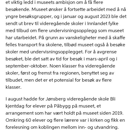
et viktig ledd i museets ambisjon om å få flere
besøkende. Museet ønsker å fortsette arbeidet med å nå
yngre besøksgrupper, og i januar og august 2023 ble det
sendt ut brev til videregående skoler i Innlandet fylke
med tilbud om flere undervisningsopplegg som museet
har utarbeidet. På grunn av vanskeligheter med å skaffe
felles transport fra skolene, tilbød museet også å besøke
skoler med undervisningsopplegget. For å avgrense
besøket, ble det satt av tid for besøk i mars-april og i
september-oktober. Noen klasser fra videregående
skoler, først og fremst fra regionen, benyttet seg av
tilbudet, men det er et potensial for besøk av flere
klasser.
I august hadde for Jønsberg videregående skole Bli
kjentdag for elever på Påbygg på museet, et
arrangement som har vært holdt på museet siden 2019.
Omkring 60 elever og flere lærere var i kirken og fikk en
forelesning om koblingen mellom inn- og utvandring.