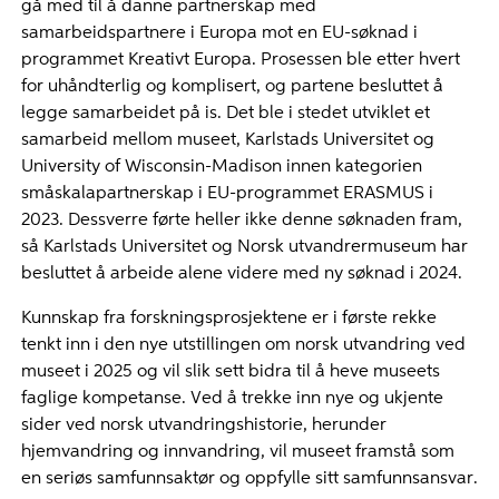
gå med til å danne partnerskap med
samarbeidspartnere i Europa mot en EU-søknad i
programmet Kreativt Europa. Prosessen ble etter hvert
for uhåndterlig og komplisert, og partene besluttet å
legge samarbeidet på is. Det ble i stedet utviklet et
samarbeid mellom museet, Karlstads Universitet og
University of Wisconsin-Madison innen kategorien
småskalapartnerskap i EU-programmet ERASMUS i
2023. Dessverre førte heller ikke denne søknaden fram,
så Karlstads Universitet og Norsk utvandrermuseum har
besluttet å arbeide alene videre med ny søknad i 2024.
Kunnskap fra forskningsprosjektene er i første rekke
tenkt inn i den nye utstillingen om norsk utvandring ved
museet i 2025 og vil slik sett bidra til å heve museets
faglige kompetanse. Ved å trekke inn nye og ukjente
sider ved norsk utvandringshistorie, herunder
hjemvandring og innvandring, vil museet framstå som
en seriøs samfunnsaktør og oppfylle sitt samfunnsansvar.