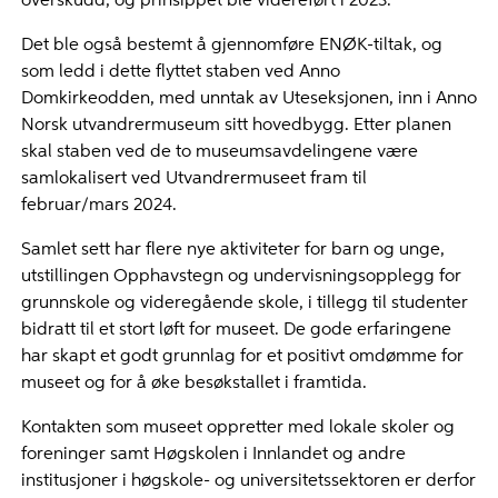
overskudd, og prinsippet ble videreført i 2023.
Det ble også bestemt å gjennomføre ENØK-tiltak, og
som ledd i dette flyttet staben ved Anno
Domkirkeodden, med unntak av Uteseksjonen, inn i Anno
Norsk utvandrermuseum sitt hovedbygg. Etter planen
skal staben ved de to museumsavdelingene være
samlokalisert ved Utvandrermuseet fram til
februar/mars 2024.
Samlet sett har flere nye aktiviteter for barn og unge,
utstillingen Opphavstegn og undervisningsopplegg for
grunnskole og videregående skole, i tillegg til studenter
bidratt til et stort løft for museet. De gode erfaringene
har skapt et godt grunnlag for et positivt omdømme for
museet og for å øke besøkstallet i framtida.
Kontakten som museet oppretter med lokale skoler og
foreninger samt Høgskolen i Innlandet og andre
institusjoner i høgskole- og universitetssektoren er derfor