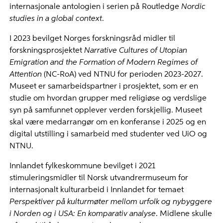
internasjonale antologien i serien på Routledge
Nordic
studies in a global context
.
I 2023 bevilget Norges forskningsråd midler til
forskningsprosjektet
Narrative Cultures of Utopian
Emigration and the Formation of Modern Regimes of
Attention
(NC-RoA) ved NTNU for perioden 2023-2027.
Museet er samarbeidspartner i prosjektet, som er en
studie om hvordan grupper med religiøse og verdslige
syn på samfunnet opplever verden forskjellig. Museet
skal være medarrangør om en konferanse i 2025 og en
digital utstilling i samarbeid med studenter ved UiO og
NTNU.
Innlandet fylkeskommune bevilget i 2021
stimuleringsmidler til Norsk utvandrermuseum for
internasjonalt kulturarbeid i Innlandet for temaet
Perspektiver på
kulturmøter
mellom urfolk og nybyggere
i Norden og i USA: En komparativ analyse
. Midlene skulle