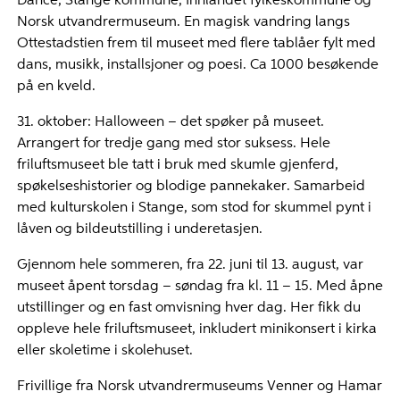
Dance, Stange kommune, Innlandet fylkeskommune og
Norsk utvandrermuseum. En magisk vandring langs
Ottestadstien frem til museet med flere tablåer fylt med
dans, musikk, installsjoner og poesi. Ca 1000 besøkende
på en kveld.
31. oktober: Halloween – det spøker på museet.
Arrangert for tredje gang med stor suksess. Hele
friluftsmuseet ble tatt i bruk med skumle gjenferd,
spøkelseshistorier og blodige pannekaker. Samarbeid
med kulturskolen i Stange, som stod for skummel pynt i
låven og bildeutstilling i underetasjen.
Gjennom hele sommeren, fra 22. juni til 13. august, var
museet åpent torsdag – søndag fra kl. 11 – 15. Med åpne
utstillinger og en fast omvisning hver dag. Her fikk du
oppleve hele friluftsmuseet, inkludert minikonsert i kirka
eller skoletime i skolehuset.
Frivillige fra Norsk utvandrermuseums Venner og Hamar