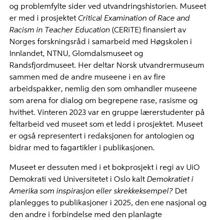
og problemfylte sider ved utvandringshistorien. Museet
er med i prosjektet
Critical Examination of Race and
Racism in Teacher Education
(CERiTE)
finansiert av
Norges forskningsråd i samarbeid med Høgskolen i
Innlandet, NTNU, Glomdalsmuseet og
Randsfjordmuseet. Her deltar Norsk utvandrermuseum
sammen med de andre museene i en av fire
arbeidspakker, nemlig den som omhandler museene
som arena for dialog om begrepene rase, rasisme og
hvithet. Vinteren 2023 var en gruppe lærerstudenter på
feltarbeid ved museet som et ledd i prosjektet. Museet
er også representert i redaksjonen for antologien og
bidrar med to fagartikler i publikasjonen.
Museet er dessuten med i et bokprosjekt i regi av UiO
Demokrati ved Universitetet i Oslo kalt
Demokratiet i
Amerika som inspirasjon eller skrekkeksempel?
Det
planlegges to publikasjoner i 2025, den ene nasjonal og
den andre
i forbindelse med den planlagte