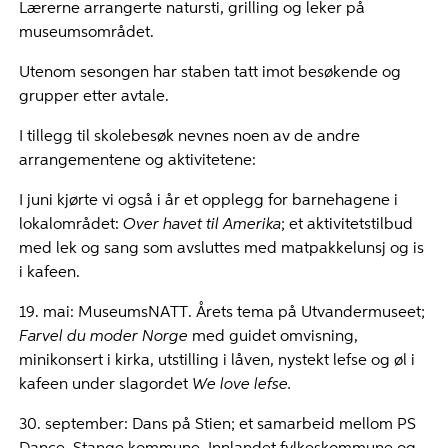
Lærerne arrangerte natursti, grilling og leker på
museumsområdet.
Utenom sesongen har staben tatt imot besøkende og
grupper etter avtale.
I tillegg til skolebesøk nevnes noen av de andre
arrangementene og aktivitetene:
I juni kjørte vi også i år et opplegg for barnehagene i
lokalområdet:
Over havet til Amerika
; et aktivitetstilbud
med lek og sang som avsluttes med matpakkelunsj og is
i kafeen.
19. mai: MuseumsNATT. Årets tema på Utvandermuseet;
Farvel du moder Norge
med guidet omvisning,
minikonsert i kirka, utstilling i låven, nystekt lefse og øl i
kafeen under slagordet
We love lefse.
30. september: Dans på Stien; et samarbeid mellom PS