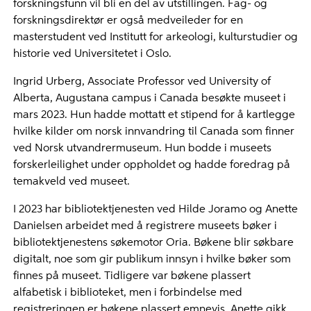
forskningsfunn vil bli en del av utstillingen. Fag- og
forskningsdirektør er også medveileder for en
masterstudent ved Institutt for arkeologi, kulturstudier og
historie ved Universitetet i Oslo.
Ingrid Urberg, Associate Professor ved University of
Alberta, Augustana campus i Canada besøkte museet i
mars 2023. Hun hadde mottatt et stipend for å kartlegge
hvilke kilder om norsk innvandring til Canada som finner
ved Norsk utvandrermuseum. Hun bodde i museets
forskerleilighet under oppholdet og hadde foredrag på
temakveld ved museet.
I 2023 har bibliotektjenesten ved Hilde Joramo og Anette
Danielsen arbeidet med å registrere museets bøker i
bibliotektjenestens søkemotor Oria. Bøkene blir søkbare
digitalt, noe som gir publikum innsyn i hvilke bøker som
finnes på museet. Tidligere var bøkene plassert
alfabetisk i biblioteket, men i forbindelse med
registreringen er bøkene plassert emnevis. Anette gikk