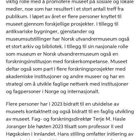
viktig rolle med å promotere museet på sosiale og lokale
medier, noe som har resultert i et stort antall treff fra
publikum. I løpet av året er flere personer knyttet til
museet gjennom forskjellige prosjekter. I tillegg til
antikvariske bygninger, gjenstander og
museumsutstillinger har Norsk utvandrermuseum også
et stort arkiv og bibliotek. I tillegg til sin nasjonale rolle
som museum er Norsk utvandrermuseum også en
forskningsinstitusjon med forskerkompetanse. Museet
deltar også som part i flere forskningsprosjekter med
akademiske institusjoner og andre museer og har en
strategi om å utvikle faglige nettverk med institusjoner
og fagpersoner i Norge og internasjonalt.
Flere personer har i 2023 bidratt til en utvidelse av
museets kontaktnett og også bidratt til en faglig utvikling
av museet. Fag- og forskningsdirektør Terje M. Hasle
Joranger ble høsten 2023 tilsatt som professor II ved
Høgskolen i Innlandet. Hans stilling omfatter initiering av