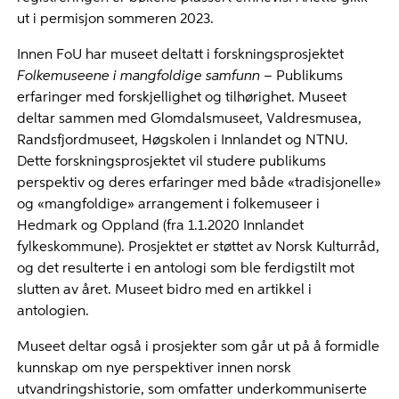
ut i permisjon sommeren 2023.
Innen FoU har museet deltatt i forskningsprosjektet
Folkemuseene i mangfoldige samfunn
– Publikums
erfaringer med forskjellighet og tilhørighet. Museet
deltar sammen med Glomdalsmuseet, Valdresmusea,
Randsfjordmuseet, Høgskolen i Innlandet og NTNU.
Dette forskningsprosjektet vil studere publikums
perspektiv og deres erfaringer med både «tradisjonelle»
og «mangfoldige» arrangement i folkemuseer i
Hedmark og Oppland (fra 1.1.2020 Innlandet
fylkeskommune). Prosjektet er støttet av Norsk Kulturråd,
og det resulterte i en antologi som ble ferdigstilt mot
slutten av året. Museet bidro med en artikkel i
antologien.
Museet deltar også i prosjekter som går ut på å formidle
kunnskap om nye perspektiver innen norsk
utvandringshistorie, som omfatter underkommuniserte