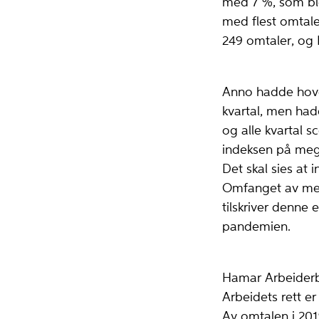
med 7 %, som ble 
med flest omtal
249 omtaler, og
Anno hadde hoved
kvartal, men hadd
og alle kvartal 
indeksen på meget
Det skal sies at 
Omfanget av medi
tilskriver denn
pandemien.
Hamar Arbeiderb
Arbeidets rett er
Av omtalen i 201