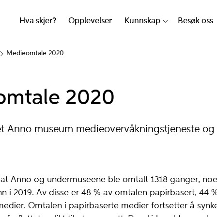
Hva skjer?
Opplevelser
Kunnskap
Besøk oss
Medieomtale 2020
omtale 2020
et Anno museum medieovervåkningstjeneste og å
er at Anno og undermuseene ble omtalt 1318 ganger, no
n i 2019. Av disse er 48 % av omtalen papirbasert, 44 %
edier. Omtalen i papirbaserte medier fortsetter å syn