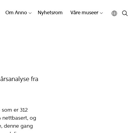
Om Anno
Nyhetsrom
Våre museer
rsanalyse fra
e som er 312
 nettbasert, og
ke, denne gang