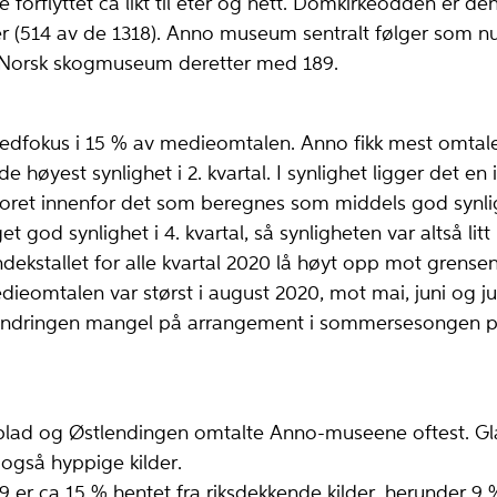
forflyttet ca likt til eter og nett. Domkirkeodden er de
er (514 av de 1318). Anno museum sentralt følger som
 Norsk skogmuseum deretter med 189.
fokus i 15 % av medieomtalen. Anno fikk mest omtale 
e høyest synlighet i 2. kvartal. I synlighet ligger det en 
scoret innenfor det som beregnes som middels god synlig
 god synlighet i 4. kvartal, så synligheten var altså litt 
indekstallet for alle kvartal 2020 lå høyt opp mot grens
eomtalen var størst i august 2020, mot mai, juni og juli
e endringen mangel på arrangement i sommersesongen p
lad og Østlendingen omtalte Anno-museene oftest. G
 også hyppige kilder.
9 er ca 15 % hentet fra riksdekkende kilder, herunder 9 