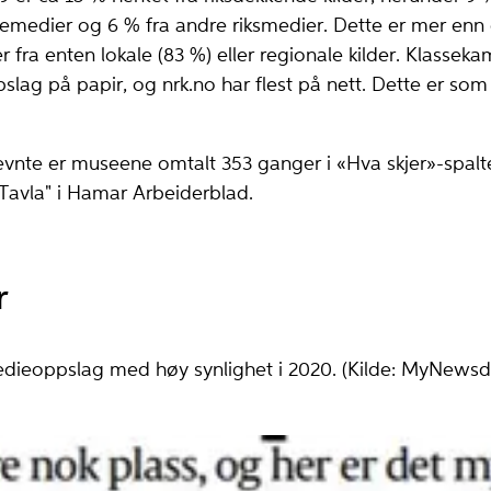
jemedier og 6 % fra andre riksmedier. Dette er mer enn 
er fra enten lokale (83 %) eller regionale kilder. Klassek
lag på papir, og nrk.no har flest på nett. Dette er som 
rnevnte er museene omtalt 353 ganger i «Hva skjer»-spalter
"Tavla" i Hamar Arbeiderblad.
r
dieoppslag med høy synlighet i 2020. (Kilde: MyNewsd