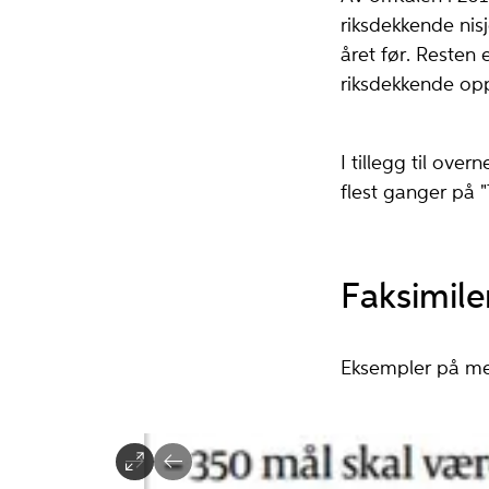
riksdekkende nis
året før. Resten 
riksdekkende opps
I tillegg til ove
flest ganger på 
Faksimile
Eksempler på me