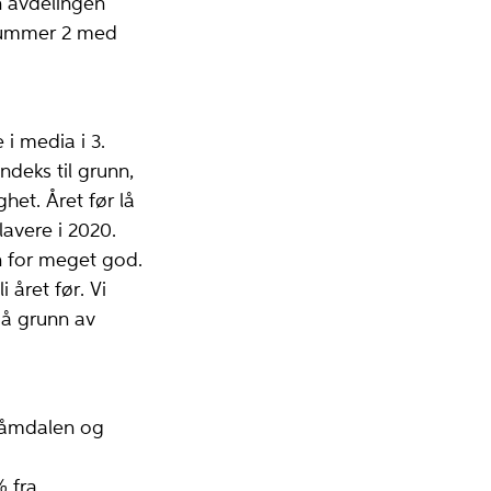
n avdelingen
 nummer 2 med
i media i 3.
indeks til grunn,
het. Året før lå
lavere i 2020.
en for meget god.
 året før. Vi
å grunn av
låmdalen og
% fra