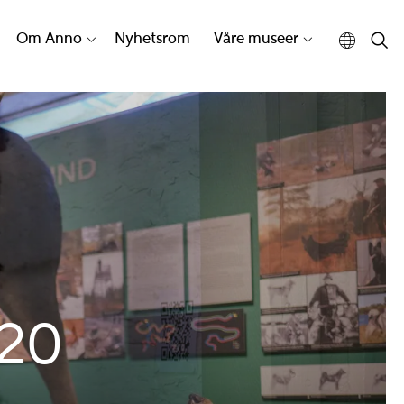
Om Anno
Nyhetsrom
Våre museer
20