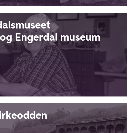
alsmuseet
l og Engerdal museum
irkeodden