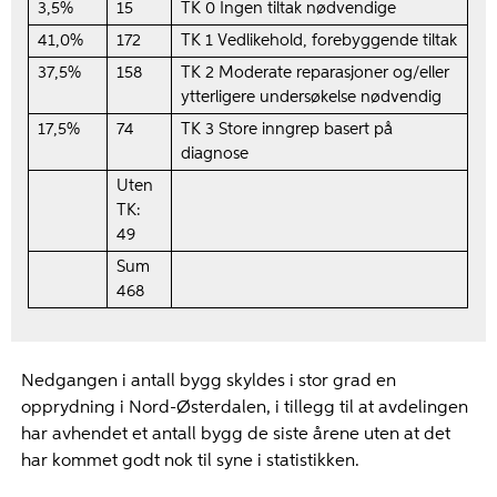
3,5%
15
TK 0 Ingen tiltak nødvendige
41,0%
172
TK 1 Vedlikehold, forebyggende tiltak
37,5%
158
TK 2 Moderate reparasjoner og/eller
ytterligere undersøkelse nødvendig
17,5%
74
TK 3 Store inngrep basert på
diagnose
Uten
TK:
49
Sum
468
Nedgangen i antall bygg skyldes i stor grad en
opprydning i Nord-Østerdalen, i tillegg til at avdelingen
har avhendet et antall bygg de siste årene uten at det
har kommet godt nok til syne i statistikken.