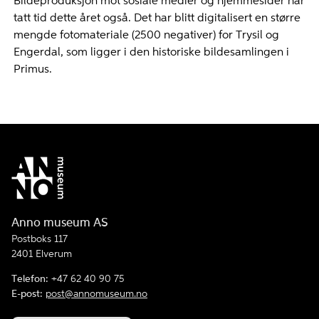
Bildeproduksjon mot sosiale medier og hjemmesider har
tatt tid dette året også. Det har blitt digitalisert en større
mengde fotomateriale (2500 negativer) for Trysil og
Engerdal, som ligger i den historiske bildesamlingen i
Primus.
Anno museum AS
Postboks 117
2401 Elverum
Telefon:
+47 62 40 90 75
E-post:
post@annomuseum.no