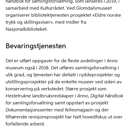
håndbok for samlingsforvaltning,
som lanseres i 2019, i
samarbeid med Kulturrådet. Ved Glomdalsmuseet
organiserer bibliotektjenesten prosjektet «Eldre norske
trykk og skillingsviser», med midler fra
Nasjonalbiblioteket.
Bevaringstjenesten
Det er utført oppgaver for de fleste avdelinger i Anno
museum også i 2018. Det utføres samlingsforvaltning i
ulik grad, og tjenesten har deltatt i ryddeprosjekter og
utstillingsprosjekter på de enkelte museer ved siden av
konservering på verkstedet. Større prosjekt som
Hestetrukne landbruksredskaper i Anno
,
Digital håndbok
for samlingsforvaltning
samt oppstart av prosjekt
Dokumentasjonssenter med fellesmagasin
og der
tilhørende revisjonsprosjekt har hatt hovedfokus ut over
forfallende arbeid.