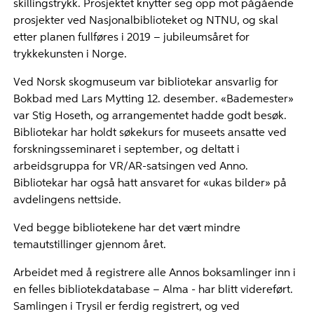
skillingstrykk. Prosjektet knytter seg opp mot pågående
prosjekter ved Nasjonalbiblioteket og NTNU, og skal
etter planen fullføres i 2019 – jubileumsåret for
trykkekunsten i Norge.
Ved Norsk skogmuseum var bibliotekar ansvarlig for
Bokbad med Lars Mytting 12. desember. «Bademester»
var Stig Hoseth, og arrangementet hadde godt besøk.
Bibliotekar har holdt søkekurs for museets ansatte ved
forskningsseminaret i september, og deltatt i
arbeidsgruppa for VR/AR-satsingen ved Anno.
Bibliotekar har også hatt ansvaret for «ukas bilder» på
avdelingens nettside.
Ved begge bibliotekene har det vært mindre
temautstillinger gjennom året.
Arbeidet med å registrere alle Annos boksamlinger inn i
en felles bibliotekdatabase – Alma - har blitt videreført.
Samlingen i Trysil er ferdig registrert, og ved