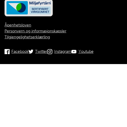
Åpenhetsloven
Personvern og informasjonskapsler
Tilgjengelighetserklærling
Facebook
Twitter
Instagram
Youtube