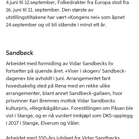
4.juni til 12.september, Folkedrakter fra Europa stod fra
16. juni til 11. september. Den største av
utstillingstiltakene har vært «Kongens nei» som åpnet
24.september og vil bli stående i minst ett år.
Sandbeck
Arbeidet med formidling av Vidar Sandbecks liv
fortsetter på sjuende året. «Viser i skogen/ Sandbeck-
dagene» ble avholdt i juni. Arrangementet fant
hovedsakelig sted på Rena med en rekke ulike
arrangementer, blant annet Sandbeck-gallaen, hvor
prisvinner Kari Bremnes mottok Vidar Sandbecks
kulturpris, «Regnbågåbrua». Forestillingen om Påsan ble
vist i Stange, og er nå vurdert innkjøpt som DKS-opplegg
i 2017 i Stange, Elverum og Våler.
Arbeidet med 100-års jubileet for Vidar Sandbecks