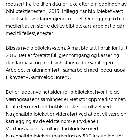
redusert fra tre til en dag pr. uke etter omleggingen av
bibliotektjenesten i 2015. I tillegg har biblioteket vært
åpent seks søndager gjennom året. Omleggingen har
medført at en større del av bibliotekars arbeidstid går
med til fellestjenester.
Bibsys nye biblioteksystem, Alma, ble tatt i bruk for fullt i
2016. Det er foretatt full gjennomgang og kassering i
den farmasi- og medisinhistoriske boksamlingen.
Arbeidet er gjennomført i samarbeid med legegruppa
tilknyttet «Gammeldoktoren».
Det er laget nye nettsider for biblioteket hvor Helge
Væringsaasens samlinger er viet stor oppmerksomhet.
Kontakten med det bokhistoriske fagmiljøet ved
Nasjonalbiblioteket er videreført ved at det vil være en
kartlegging av de eldste norske trykkene i
Væringsaasens samling i forbindelse med
Nasjonalbibliotekets markering av 500 årsjubileet for