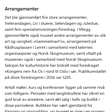
Arrangementer
Det ble gjennomført fire store arrangementer;
Veterandagen, Liv i stuene, Seterdagen og Julestue,
samt fem spesialomvisninger/foredrag. I tillegg
gjennomførte også museet andre arrangementer av ulik
art og varighet; «Gammelmart’n», arrangement på
Rådhusplassen i Leiret i samarbeid med taternes
organisasjoner og Norsk Skogmuseum, samt «Natt på
museene» også i samarbeid med Norsk Skogmuseum.
Seksjon for kulturhistorie har bidratt med foredraget
«Kongens nei» fra Os i nord til Oslo i sør. Publikumstallet
på disse foredragene i 2016 var 1235.
Antall møter, kurs og konferanser ligger på samme nivå
som tidligere. Perioder med langtidsutleie har sikret en
god bruk av arealene, samt økt salg i kafe og butikk i
disse periodene. Butikken har vært gjenstand for
fornying og opprydding, og museet er inne i en prosess