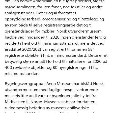
om Den norske Amerikalinjen ble først prioritert, videre
møbelsamlingen, foruten faner, noe tekstiler og andre
smågjenstander. Det er også foretatt et
oppryddingsarbeid, omorganisering og tilrettelegging
av rom både til selve registreringsarbeidet og til
gjenstandslager for møbler. Norsk utvandrermuseum
hadde ved inngangen til 2020 ingen gjenstander ferdig
revidert i henhold til minimumsstandard, mens det ved
årsskiftet 2020/2021 var registrert til sammen 584
registrerte objekter i hht. minimumsstandard. Dette er et
betydelig større antall i forhold til måltallene for 2020 på
400 reviderte objekter og 80 nyregistreringer i hht.
minimumsstanden.
Bygningsverngruppa i Anno Museum har bistått Norsk
utvandrermuseum med faglige innspill vedrørende
museets åtte antikvariske bygninger, alle flyttet fra
Midtvesten til Norge. Museets stab har foretatt en
rutinemessig befaring av museets antikvariske