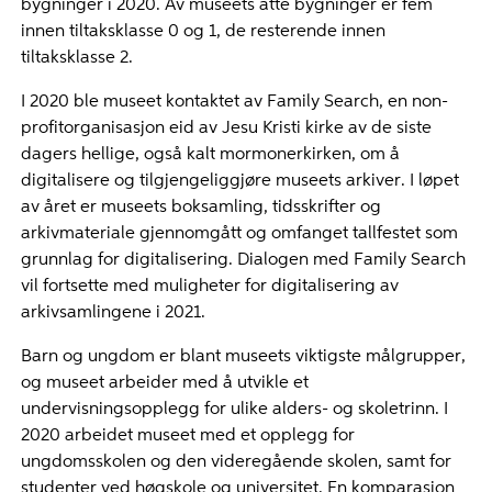
bygninger i 2020. Av museets åtte bygninger er fem
innen tiltaksklasse 0 og 1, de resterende innen
tiltaksklasse 2.
I 2020 ble museet kontaktet av Family Search, en non-
profitorganisasjon eid av Jesu Kristi kirke av de siste
dagers hellige, også kalt mormonerkirken, om å
digitalisere og tilgjengeliggjøre museets arkiver. I løpet
av året er museets boksamling, tidsskrifter og
arkivmateriale gjennomgått og omfanget tallfestet som
grunnlag for digitalisering. Dialogen med Family Search
vil fortsette med muligheter for digitalisering av
arkivsamlingene i 2021.
Barn og ungdom er blant museets viktigste målgrupper,
og museet arbeider med å utvikle et
undervisningsopplegg for ulike alders- og skoletrinn. I
2020 arbeidet museet med et opplegg for
ungdomsskolen og den videregående skolen, samt for
studenter ved høgskole og universitet. En komparasjon