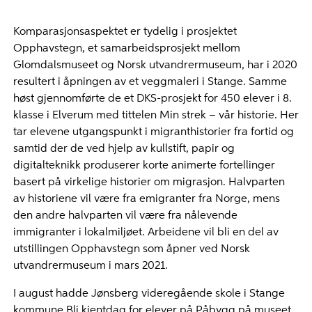
Komparasjonsaspektet er tydelig i prosjektet
Opphavstegn, et samarbeidsprosjekt mellom
Glomdalsmuseet og Norsk utvandrermuseum, har i 2020
resultert i åpningen av et veggmaleri i Stange. Samme
høst gjennomførte de et DKS-prosjekt for 450 elever i 8.
klasse i Elverum med tittelen Min strek – vår historie. Her
tar elevene utgangspunkt i migranthistorier fra fortid og
samtid der de ved hjelp av kullstift, papir og
digitalteknikk produserer korte animerte fortellinger
basert på virkelige historier om migrasjon. Halvparten
av historiene vil være fra emigranter fra Norge, mens
den andre halvparten vil være fra nålevende
immigranter i lokalmiljøet. Arbeidene vil bli en del av
utstillingen Opphavstegn som åpner ved Norsk
utvandrermuseum i mars 2021.
I august hadde Jønsberg videregående skole i Stange
kommune Bli kjentdag for elever på Påbygg på museet,