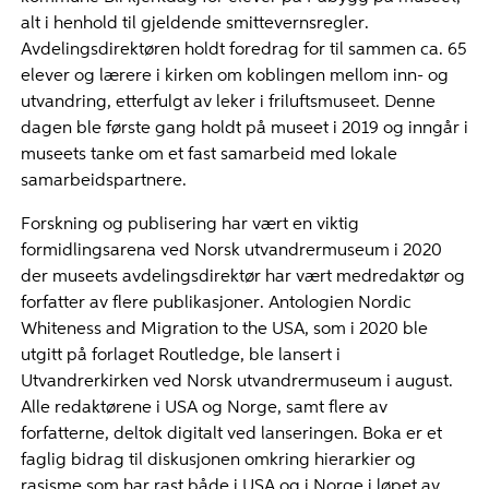
alt i henhold til gjeldende smittevernsregler.
Avdelingsdirektøren holdt foredrag for til sammen ca. 65
elever og lærere i kirken om koblingen mellom inn- og
utvandring, etterfulgt av leker i friluftsmuseet. Denne
dagen ble første gang holdt på museet i 2019 og inngår i
museets tanke om et fast samarbeid med lokale
samarbeidspartnere.
Forskning og publisering har vært en viktig
formidlingsarena ved Norsk utvandrermuseum i 2020
der museets avdelingsdirektør har vært medredaktør og
forfatter av flere publikasjoner. Antologien Nordic
Whiteness and Migration to the USA, som i 2020 ble
utgitt på forlaget Routledge, ble lansert i
Utvandrerkirken ved Norsk utvandrermuseum i august.
Alle redaktørene i USA og Norge, samt flere av
forfatterne, deltok digitalt ved lanseringen. Boka er et
faglig bidrag til diskusjonen omkring hierarkier og
rasisme som har rast både i USA og i Norge i løpet av