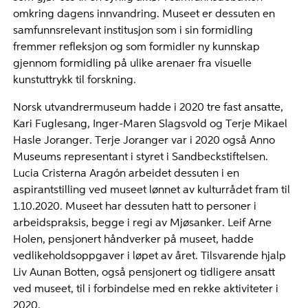
omkring dagens innvandring. Museet er dessuten en
samfunnsrelevant institusjon som i sin formidling
fremmer refleksjon og som formidler ny kunnskap
gjennom formidling på ulike arenaer fra visuelle
kunstuttrykk til forskning.
Norsk utvandrermuseum hadde i 2020 tre fast ansatte,
Kari Fuglesang, Inger-Maren Slagsvold og Terje Mikael
Hasle Joranger. Terje Joranger var i 2020 også Anno
Museums representant i styret i Sandbeckstiftelsen.
Lucia Cristerna Aragón arbeidet dessuten i en
aspirantstilling ved museet lønnet av kulturrådet fram til
1.10.2020. Museet har dessuten hatt to personer i
arbeidspraksis, begge i regi av Mjøsanker. Leif Arne
Holen, pensjonert håndverker på museet, hadde
vedlikeholdsoppgaver i løpet av året. Tilsvarende hjalp
Liv Aunan Botten, også pensjonert og tidligere ansatt
ved museet, til i forbindelse med en rekke aktiviteter i
2020.