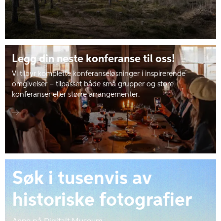
Legg din neste konferanse til oss!
Vi tilbyr komplette konferanseløsninger i inspirerende
omgivelser – tilpasset både små grupper og store
konferanser eller større arrangementer.
Søk i tusenvis av
historiske fotografier