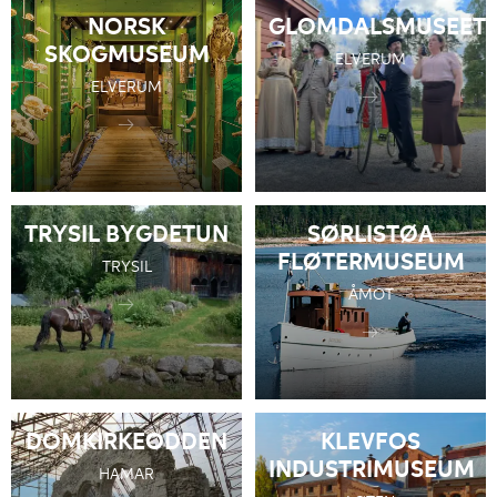
NORSK
GLOMDALSMUSEET
SKOGMUSEUM
ELVERUM
ELVERUM
TRYSIL BYGDETUN
SØRLISTØA
FLØTERMUSEUM
TRYSIL
ÅMOT
DOMKIRKEODDEN
KLEVFOS
INDUSTRIMUSEUM
HAMAR