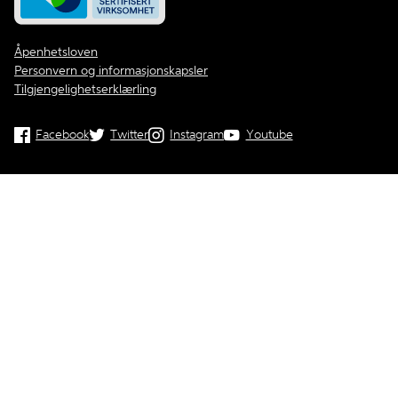
Åpenhetsloven
Personvern og informasjonskapsler
Tilgjengelighetserklærling
Facebook
Twitter
Instagram
Youtube