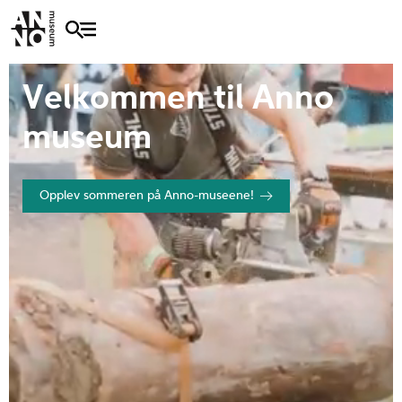
Velkommen til Anno
museum
Opplev sommeren på Anno-museene!