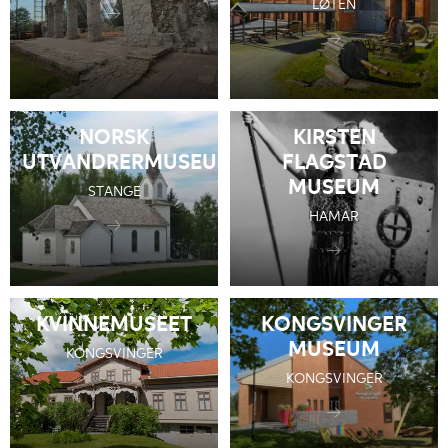
LØTEN
NORSK
KIRSTEN
UTVANDRERMUSEUM
FLAGSTAD
MUSEUM
STANGE
HAMAR
KVINNEMUSEET
KONGSVINGER
MUSEUM
KONGSVINGER
KONGSVINGER