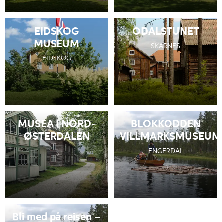
EIDSKOG
ODALSTUNET
MUSEUM
SKARNES
EIDSKOG
MUSEA I NORD-
BLOKKODDEN
ØSTERDALEN
VILLMARKSMUSEUM
ENGERDAL
Bli med på reisen –