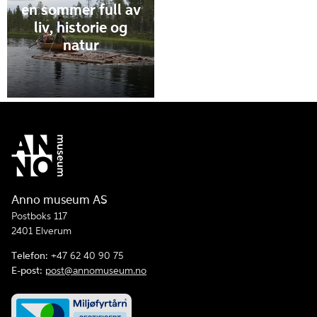
en sommer full av
liv, historie og
natur
Anno museum AS
Postboks 117
2401 Elverum
Telefon:
+47 62 40 90 75
E-post:
post@annomuseum.no