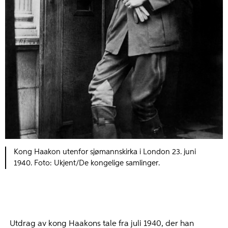
Kong Haakon utenfor sjømannskirka i London 23. juni
1940. Foto: Ukjent/De kongelige samlinger.
​Utdrag av kong Haakons tale fra juli 1940, der han