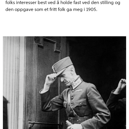
folks interesser best ved å holde fast ved den stilling og
den oppgave som et fritt folk ga meg i 1905.