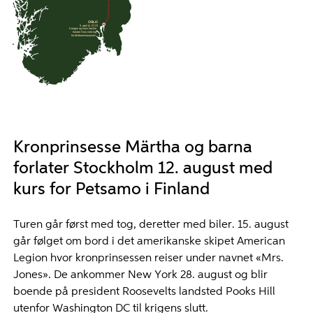
OSLO
9. april kl. 07.23
Kongen og hans familie
forlater Oslo med tog
fra Østbanestasjonen.
Kronprinsesse Märtha og barna
forlater Stockholm 12. august med
kurs for Petsamo i Finland
Turen går først med tog, deretter med biler. 15. august
går følget om bord i det amerikanske skipet American
Legion hvor kronprinsessen reiser under navnet «Mrs.
Jones». De ankommer New York 28. august og blir
boende på president Roosevelts landsted Pooks Hill
utenfor Washington DC til krigens slutt.