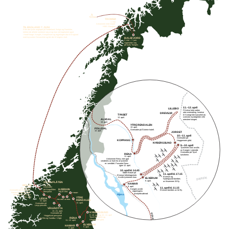
TROMSØ
1. mai.
Ankommer med skipet
HMS Glasgow.
TIL ENGLAND 7. JUNI
Etter det tyske angrepet på Nederland, Belgia og Frankrike,
trekker de allierte styrkene seg ut og man må kapitulere også
i Nord-Norge. Kongen, Kronprinsen og regjeringen drar til England
med krysseren Devonshire og blir der til krigens slutt.
BALSFJORD
2. mai
–
7. juni.
Oppholder seg
på hytta Trangen.
11.–12. april
LILLEBO
På reise hele natten
uten overnatting. Innreise
DREVSJØ
TYNSET
til Sverige ble kanselert da
svenske myndigheter ville
13. april.
ALVDAL
arrestere kongen.
13. april.
YTRE RENDALEN
13. april.
FOLLDAL
Overnatter på Åsheim hotell.
13. april.
JORDET
10.–11. april
Overnatter på
KOPPANG
Heggemoen gård.
NYBERGSUND
9.–10. april
Tyskernes krav avslås
av Kongen i statsråd.
Overnatter på Trysil
RENA
turistheim.
11. april.
Ankommer Rena, men gjør
vendereis av frykt for at tyskerne
er i området. Passerer Rena
igjen 12. april.
10. april kl. 14.45
Møter Bräuer på
11. april kl. 17.15
Elverum folkehøgskole.
Elverum og
SVERIGE
Avslår tyskernes krav.
ELVERUM
Nybergsund bombes
9. april.
av tilsammen 30 fly.
STUGUFLÅTEN
HAMAR
22. april.
MOLDE
9. april.
Overnatter
23.–29. april.
11. april kl. 11.15
Kongen avslår
HJERKIN
på Stuguflåten
Overnatter på Glomstua.
Elverum bombes av tre fly.
regjeringens
pensjonat.
Tog til Otta.
Reiser til Tromsø med
TYNSET
avskjedssøknad.
Mjøsa
skipetHMS Glasgow
YTRE
29. april.
LESJA
RENDALEN
FOLLDAL ALVDAL
21. april.
13. april.
Overnatter på
Lesja jernverk.
VÅGÅ/OTTA
13.–21. april.
NYBERGSUND
Overnatter på
OSLO
9.–10. april og 10.–11. april
Heggelund pensjonat
Trysil turistheim og
RENA
på Otta og Sandbu i Vågå.
Heggemoen gård.
11.–12. april.
ELVERUM
HAMAR
9. april.
9. april.