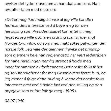
avviser det tyske kravet om at han skal abdisere. Han
avslutter talen med disse ord:
«Det er meg ikke mulig å innse at jeg ville handle i
fedrelandets interesse ved å bøye meg for den
henstilling som Presidentskapet har rettet til meg,
hvorved jeg ville godta en ordning som strider mot
Norges Grunnlov, og som med makt søkes påtvunget det
norske folk.
Jeg ville derigjennem fravike det prinsipp
som gjennem hele min regjeringstid har vært ledetråden
for mine handlinger, nemlig strengt å holde meg
innenfor rammen av forfatningen.
Det norske folks frihet
og selvstendighet er for meg Grunnlovens første bud, og
jeg mener å følge dette bud og å vareta det norske folks
interesser best ved å holde fast ved den stilling og den
oppgave som et fritt folk ga meg i 1905.»
08.07.1940