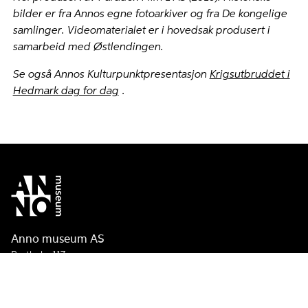
bilder er fra Annos egne fotoarkiver og fra De kongelige
samlinger. Videomaterialet er i hovedsak produsert i
samarbeid med Østlendingen.
Se også Annos Kulturpunktpresentasjon
Krigsutbruddet i
Hedmark dag for dag
.
Anno museum AS
Postboks 117
2401 Elverum
Telefon:
+47 62 40 90 75
E-post:
post@annomuseum.no